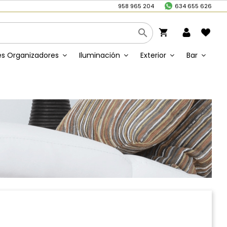
/
958 965 204
634 655 626

shopping_cart
s Organizadores
Iluminación
Exterior
Bar