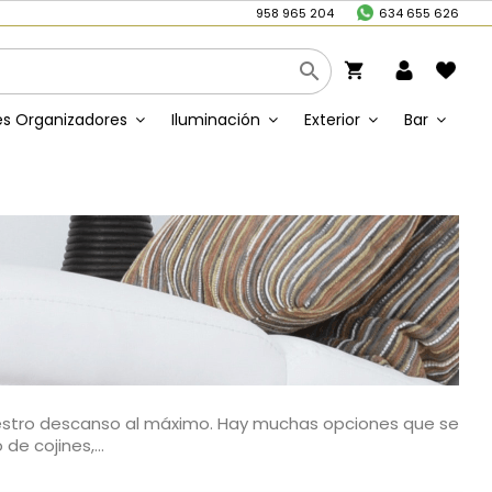
/
958 965 204
634 655 626

shopping_cart
s Organizadores
Iluminación
Exterior
Bar
uestro descanso al máximo. Hay muchas opciones que se
e cojines,...