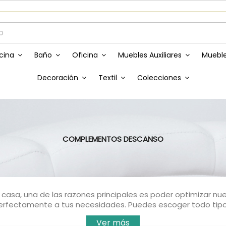
Envíos GRATIS a partir de 50€
cina
Baño
Oficina
Muebles Auxiliares
Mueble
Decoración
Textil
Colecciones
COMPLEMENTOS DESCANSO
asa, una de las razones principales es poder optimizar n
fectamente a tus necesidades. Puedes escoger todo tipo d
Ver más