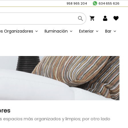
/
958 965 204
634 655 626

shopping_cart
s Organizadores
Iluminación
Exterior
Bar
ores
 espacios más organizados y limpios; por otro lado