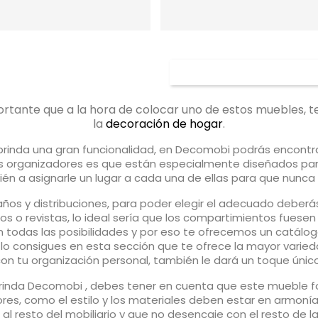
mportante que a la hora de colocar uno de estos muebles, 
la
decoración de hogar
.
 brinda una gran funcionalidad, en Decomobi podrás encontr
organizadores es que están especialmente diseñados para 
n a asignarle un lugar a cada una de ellas para que nunca s
os y distribuciones, para poder elegir el adecuado deberás
ibros o revistas, lo ideal sería que los compartimientos fu
 todas las posibilidades y por eso te ofrecemos un catálo
o lo consigues en esta sección que te ofrece la mayor vari
 tu organización personal, también le dará un toque único
 brinda Decomobi , debes tener en cuenta que este mueble fo
lores, como el estilo y los materiales deben estar en armo
l resto del mobiliario y que no desencaje con el resto de l