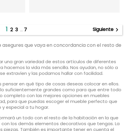
1
Siguiente
2
3
…
7

te asegures que vaya en concordancia con el resto de
ar una gran variedad de estos artículos de diferentes
hacernos la vida más sencilla. Nos ayudan, no sólo a
e extravíen y las podamos hallar con facilidad.
 pensar en qué tipo de cosas deseas colocar en ellos.
esen lo suficientemente grandes como para que entre todo
go completo con las mejores opciones en muebles
edad, para que puedas escoger el mueble perfecto que
 y especial a tu hogar.
rmará un todo con el resto de la habitación en la que
nía con los demás elementos decorativos que tengas. La
as piezas. También es importante tener en cuenta el