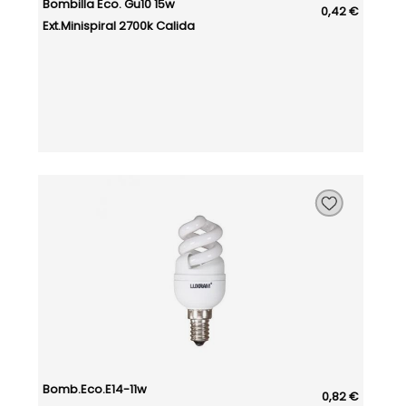
Bombilla Eco. Gu10 15w
0,42 €
Ext.minispiral 2700k Calida
Bomb.eco.e14-11w
0,82 €