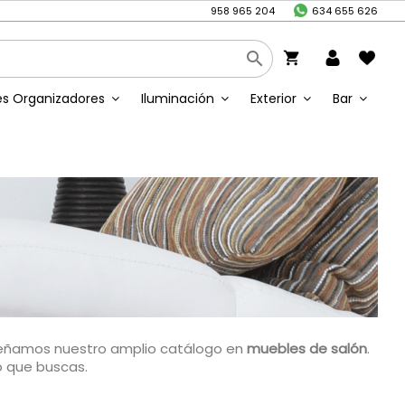
/
958 965 204
634 655 626

shopping_cart
s Organizadores
Iluminación
Exterior
Bar
nseñamos nuestro amplio catálogo en
muebles de salón
.
o que buscas.