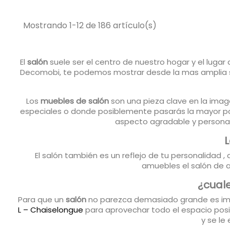
Mostrando 1-12 de 186 artículo(s)
El
salón
suele ser el centro de nuestro hogar y el lug
Decomobi, te podemos mostrar desde la mas amplia 
Los
muebles de salón
son una pieza clave en la imag
especiales o donde posiblemente pasarás la mayor par
aspecto agradable y personal 
L
El salón también es un reflejo de tu personalidad 
amuebles el salón de a
¿cual
Para que un
salón
no parezca demasiado grande es imp
L – Chaiselongue
para aprovechar todo el espacio posi
y se le