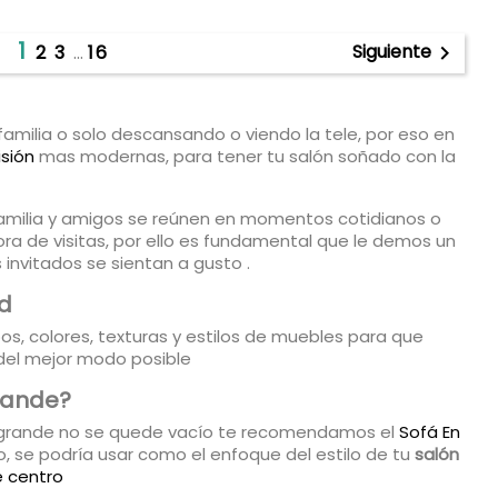
1
Siguiente
2
3
…
16

milia o solo descansando o viendo la tele, por eso en
isión
mas modernas, para tener tu salón soñado con la
familia y amigos se reúnen en momentos cotidianos o
a de visitas, por ello es fundamental que le demos un
invitados se sientan a gusto .
ad
os, colores, texturas y estilos de muebles para que
 del mejor modo posible
rande?
rande no se quede vacío te recomendamos el
Sofá En
o, se podría usar como el enfoque del estilo de tu
salón
 centro