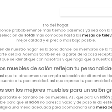
tro del hogar.
ar donde probablemente mas tiempo pasemos ya sea con la fa
selección de
sofás
mas cómodos hasta las
mesas de telev
mejor calidad y el precio mas bajo posible.
en de nuestro hogar, es la zona donde los miembros de la 
te del día. Además también es la parte de la casa receptor
que se identifique con nosotros y que haga que a nuestros 
os muebles de salón reflejan tu personalid
, así que te ofrecemos una amplia selección de diferentes tip
cuerdo a tu personalidad, así que expresa tu personalidad
es son los mejores muebles para un salón g
ortante el tamaño de los muebles. Así, que para un
salón
g
ble para que el
salón
no parezca vacío y de paso le da estil
 eligiría una mesa adecuada para acompañarla una
mesa de