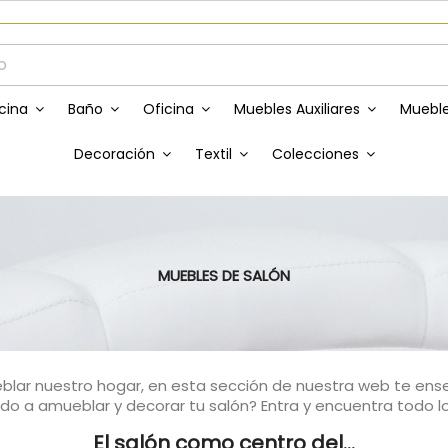
Envíos GRATIS a partir de 50€
cina
Baño
Oficina
Muebles Auxiliares
Mueble
Decoración
Textil
Colecciones
MUEBLES DE SALÓN
blar nuestro hogar, en esta sección de nuestra web te e
ido a amueblar y decorar tu salón? Entra y encuentra todo l
El salón como centro del...