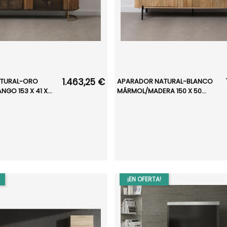
1.463,25 €
TURAL-ORO
APARADOR NATURAL-BLANCO
GO 153 X 41 X...
MÁRMOL/MADERA 150 X 50...
¡EN OFERTA!