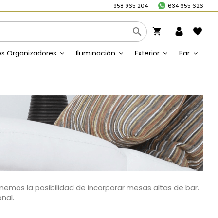
/
958 965 204
634 655 626

shopping_cart
s Organizadores
Iluminación
Exterior
Bar
emos la posibilidad de incorporar mesas altas de bar.
nal.