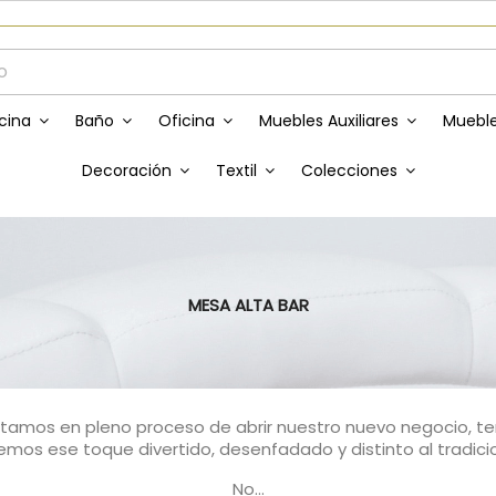
Envíos GRATIS a partir de 50€
cina
Baño
Oficina
Muebles Auxiliares
Mueble
Decoración
Textil
Colecciones
MESA ALTA BAR
tamos en pleno proceso de abrir nuestro nuevo negocio, ten
emos ese toque divertido, desenfadado y distinto al tradicio
No...